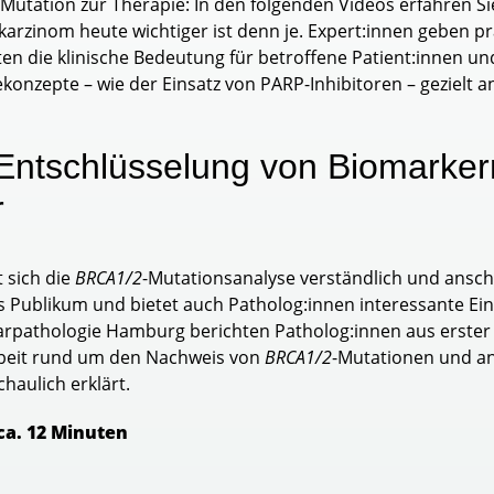
Mutation zur Therapie: In den folgenden Videos erfahren S
zinom heute wichtiger ist denn je. Expert:innen geben pra
en die klinische Bedeutung für betroffene Patient:innen u
konzepte – wie der Einsatz von PARP-Inhibitoren – gezielt
Entschlüsselung von Biomarker
r
t sich die
BRCA1/2
-Mutationsanalyse verständlich und anscha
s Publikum und bietet auch Patholog:innen interessante Einb
rpathologie Hamburg berichten Patholog:innen aus erster H
beit rund um den Nachweis von
BRCA1/2
-Mutationen und an
haulich erklärt.
ca. 12 Minuten