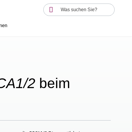
onen
CA1/2
beim