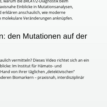
ie, warum die
BRCA1/2-
Diagnostik beim
xisnahe Einblicke in Mutationsanalysen,
nd erklären anschaulich, wie moderne
 an molekulare Veränderungen anknüpfen.
n: den Mutationen auf der
ulich vermitteln? Dieses Video richtet sich an ein
licke: Im Institut für Hämato- und
and von ihrer täglichen „detektivischen“
deren Biomarkern – praxisnah, interdisziplinär