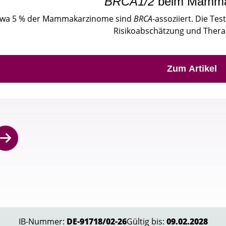
BRCA1/2
beim Mamma
twa 5 % der Mammakarzinome sind
BRCA
-assoziiert. Die Tes
Risikoabschätzung und Thera
Zum Artikel
IB-Nummer:
DE-91718/02-26
Gültig bis:
09.02.2028