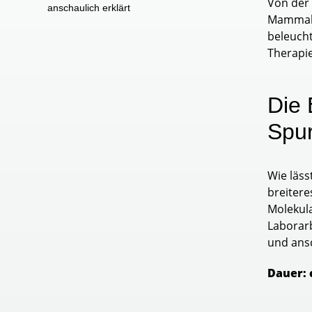
Von der 
anschaulich erklärt
Mammakar
beleucht
Therapie
Die 
Spu
Wie läss
breitere
Molekula
Laborar
und ansc
Dauer: 