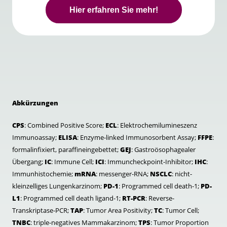
Hier erfahren Sie mehr!
Abkürzungen
CPS
: Combined Positive Score;
ECL
: Elektrochemilumineszenz
Immunoassay;
ELISA
: Enzyme-linked Immunosorbent Assay;
FFPE
:
formalinfixiert, paraffineingebettet;
GEJ
: Gastroösophagealer
Übergang;
IC
: Immune Cell;
ICI
: Immuncheckpoint-Inhibitor;
IHC
:
Immunhistochemie;
mRNA
: messenger-RNA;
NSCLC
: nicht-
kleinzelliges Lungenkarzinom;
PD-1
: Programmed cell death-1;
PD-
L1
: Programmed cell death ligand-1;
RT-PCR
: Reverse-
Transkriptase-PCR;
TAP
: Tumor Area Positivity;
TC
: Tumor Cell;
TNBC
: triple-negatives Mammakarzinom;
TPS
: Tumor Proportion