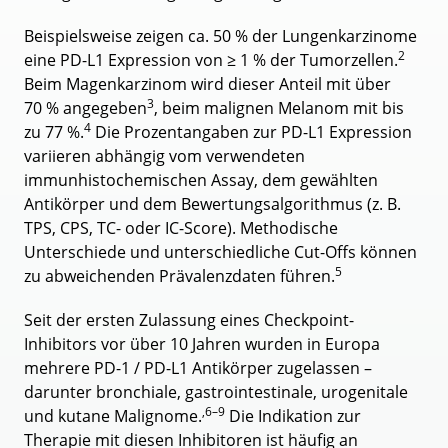
Beispielsweise zeigen ca. 50 % der Lungenkarzinome
2
eine PD-L1 Expression von ≥ 1 % der Tumorzellen.
Beim Magenkarzinom wird dieser Anteil mit über
3
70 % angegeben
, beim malignen Melanom mit bis
4
zu 77 %.
Die Prozentangaben zur PD-L1 Expression
variieren abhängig vom verwendeten
immunhistochemischen Assay, dem gewählten
Antikörper und dem Bewertungsalgorithmus (z. B.
TPS, CPS, TC- oder IC-Score). Methodische
Unterschiede und unterschiedliche Cut-Offs können
5
zu abweichenden Prävalenzdaten führen.
Seit der ersten Zulassung eines Checkpoint-
Inhibitors vor über 10 Jahren wurden in Europa
mehrere PD-1 / PD-L1 Antikörper zugelassen –
darunter bronchiale, gastrointestinale, urogenitale
,6–9
und kutane Malignome.
Die Indikation zur
Therapie mit diesen Inhibitoren ist häufig an