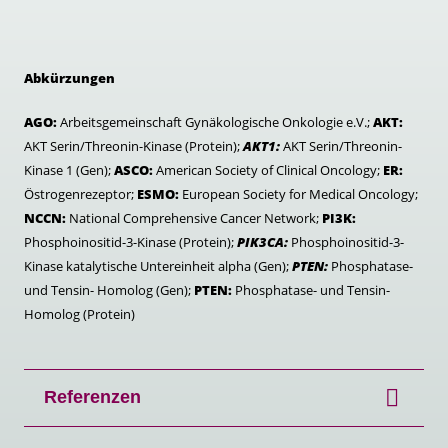
Abkürzungen
AGO:
Arbeitsgemeinschaft Gynäkologische Onkologie e.V.;
AKT:
AKT Serin/Threonin-Kinase (Protein);
AKT1:
AKT Serin/Threonin-
Kinase 1 (Gen);
ASCO:
American Society of Clinical Oncology;
ER:
Östrogenrezeptor;
ESMO:
European Society for Medical Oncology;
NCCN:
National Comprehensive Cancer Network;
PI3K:
Phosphoinositid-3-Kinase (Protein);
PIK3CA:
Phosphoinositid-3-
Kinase katalytische Untereinheit alpha (Gen);
PTEN:
Phosphatase-
und Tensin- Homolog (Gen);
PTEN:
Phosphatase- und Tensin-
Homolog (Protein)
Referenzen