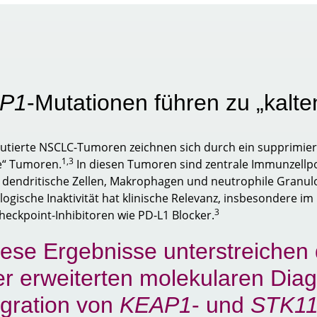
P1
-Mutationen führen zu „kalt
utierte NSCLC-Tumoren zeichnen sich durch ein supprimie
1,3
te“ Tumoren.
In diesen Tumoren sind zentrale Immunzellpo
, dendritische Zellen, Makrophagen und neutrophile Granuloz
gische Inaktivität hat klinische Relevanz, insbesondere im 
3
ckpoint-Inhibitoren wie PD-L1 Blocker.
ese Ergebnisse unterstreichen 
er erweiterten molekularen Diag
egration von
KEAP1
- und
STK1