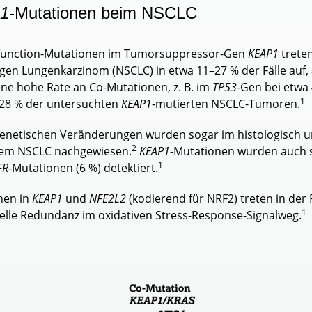
1
-Mutationen beim NSCLC
-function-Mutationen im Tumorsuppressor-Gen
KEAP1
treten
ligen Lungenkarzinom (NSCLC) in etwa 11–27 % der Fälle auf,
ine hohe Rate an Co-Mutationen, z. B. im
TP53
-Gen bei etwa
1
 28 % der untersuchten
KEAP1
-mutierten NSCLC-Tumoren.
enetischen Veränderungen wurden sogar im histologisch un
2
hem NSCLC nachgewiesen.
KEAP1
-Mutationen wurden auch
1
FR-
Mutationen (6 %) detektiert.
nen in
KEAP1
und
NFE2L2
(kodierend für NRF2) treten in der
1
elle Redundanz im oxidativen Stress-Response-Signalweg.