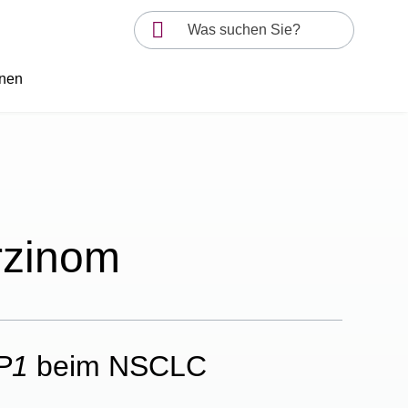
onen
rzinom
P1
beim NSCLC