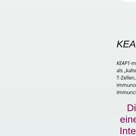
KEA
KEAP1
-m
als „kal
T-Zellen
immunolo
Immunche
Di
ein
Int