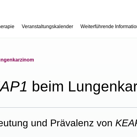
herapie
Veranstaltungskalender
Weiterführende Informati
ungenkarzinom
AP1
beim Lungenka
eutung und Prävalenz von
KEA