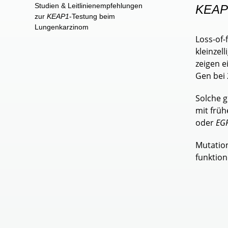
Studien & Leitlinienempfehlungen
KEAP
zur
KEAP1
-Testung beim
Lungenkarzinom
Loss-of
kleinzel
zeigen e
Gen bei
Solche g
mit frü
oder
EG
Mutatio
funktion