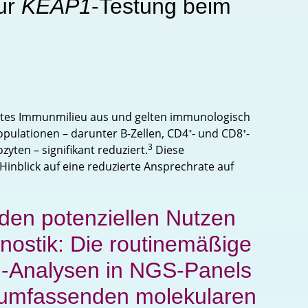
zur
KEAP1
-Testung beim
rtes Immunmilieu aus und gelten immunologisch
pulationen – darunter B-Zellen, CD4⁺- und CD8⁺-
3
yten – signifikant reduziert.
Diese
Hinblick auf eine reduzierte Ansprechrate auf
den potenziellen Nutzen
nostik: Die routinemäßige
1
-Analysen in NGS-Panels
r umfassenden molekularen