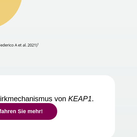
1
derico A et al. 2021)
Wirkmechanismus von
KEAP1
.
rfahren Sie mehr!