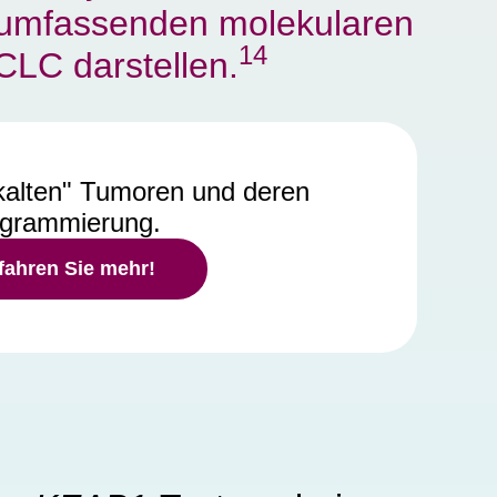
r umfassenden molekularen
14
CLC darstellen.
„kalten" Tumoren und deren
grammierung.
rfahren Sie mehr!