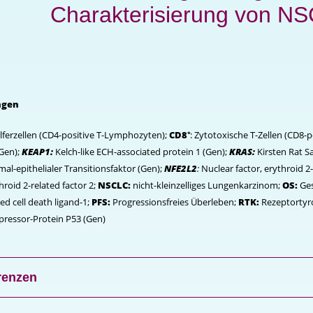
Charakterisierung von NS
ngen
elferzellen (CD4-positive T-Lymphozyten);
CD8⁺
: Zytotoxische T-Zellen (CD8-
Gen);
KEAP1:
Kelch-like ECH-associated protein 1 (Gen);
KRAS:
Kirsten Rat S
l-epithelialer Transitionsfaktor (Gen);
NFE2L2
:
Nuclear factor, erythroid 2-
hroid 2-related factor 2;
NSCLC:
nicht-kleinzelliges Lungenkarzinom;
OS:
Ge
 cell death ligand-1;
PFS:
Progressionsfreies Überleben;
RTK:
Rezeptortyr
ressor-Protein P53 (Gen)
renzen