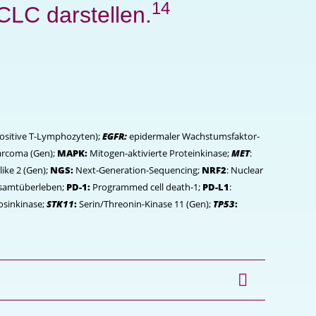
14
CLC darstellen.
positive T-Lymphozyten);
EGFR:
epidermaler Wachstumsfaktor-
arcoma (Gen);
MAPK:
Mitogen-aktivierte Proteinkinase;
MET
:
like 2 (Gen);
NGS:
Next-Generation-Sequencing;
NRF2
: Nuclear
samtüberleben;
PD-1:
Programmed cell death-1;
PD-L1
:
osinkinase;
STK11
:
Serin/Threonin-Kinase 11 (Gen);
TP53
: