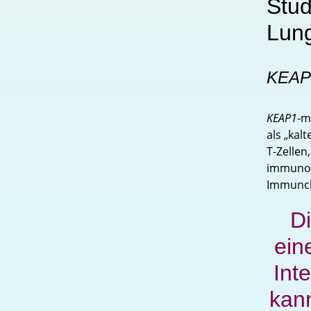
Stud
Lun
KEAP
KEAP1
-m
als „kal
T-Zellen
immunolo
Immunche
Di
ein
Int
kan