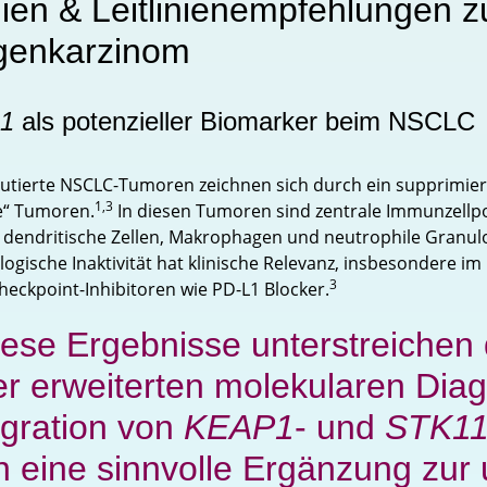
ien & Leitlinienempfehlungen 
genkarzinom
1
als potenzieller Biomarker beim NSCLC
utierte NSCLC-Tumoren zeichnen sich durch ein supprimie
1,3
te“ Tumoren.
In diesen Tumoren sind zentrale Immunzellpo
, dendritische Zellen, Makrophagen und neutrophile Granuloz
gische Inaktivität hat klinische Relevanz, insbesondere im 
3
ckpoint-Inhibitoren wie PD-L1 Blocker.
ese Ergebnisse unterstreichen 
er erweiterten molekularen Diag
egration von
KEAP1
- und
STK1
n eine sinnvolle Ergänzung zu