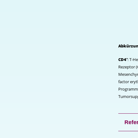
Abkürzu
CD4⁺
: T-H
Rezeptor (
Mesenchyma
factor eryt
Programmed
Tumorsupp
Refe