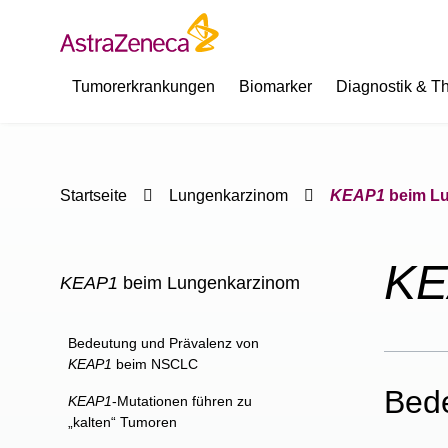
Tumorerkrankungen
Biomarker
Diagnostik & T
Startseite
Lungenkarzinom
KEAP1
beim L
KE
KEAP1
beim Lungenkarzinom
Bedeutung und Prävalenz von
KEAP1
beim NSCLC
Bed
KEAP1
-Mutationen führen zu
„kalten“ Tumoren