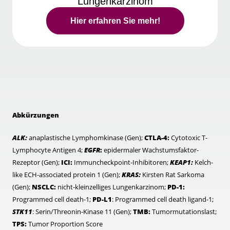
Lungenkarzinom
Hier erfahren Sie mehr!
Abkürzungen
ALK:
anaplastische Lymphomkinase (Gen);
CTLA-4:
Cytotoxic T-
Lymphocyte Antigen 4;
EGFR
:
epidermaler Wachstumsfaktor-
Rezeptor (Gen);
ICI:
Immuncheckpoint-Inhibitoren;
KEAP1:
Kelch-
like ECH-associated protein 1 (Gen);
KRAS:
Kirsten Rat Sarkoma
(Gen);
NSCLC:
nicht-kleinzelliges Lungenkarzinom;
PD-1:
Programmed cell death-1;
PD-L1
: Programmed cell death ligand-1;
STK11
: Serin/Threonin-Kinase 11 (Gen);
TMB:
Tumormutationslast;
TPS:
Tumor Proportion Score