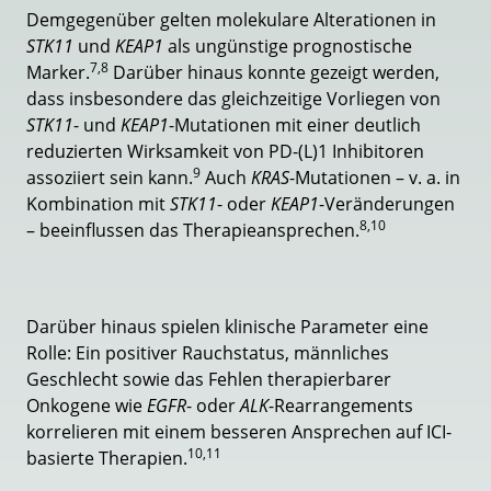
Demgegenüber gelten molekulare Alterationen in
STK11
und
KEAP1
als ungünstige prognostische
7,8
Marker.
Darüber hinaus konnte gezeigt werden,
dass insbesondere das gleichzeitige Vorliegen von
STK11
- und
KEAP1
-Mutationen mit einer deutlich
reduzierten Wirksamkeit von PD-(L)1 Inhibitoren
9
assoziiert sein kann.
Auch
KRAS
-Mutationen – v. a. in
Kombination mit
STK11
- oder
KEAP1
-Veränderungen
8,10
– beeinflussen das Therapieansprechen.
Darüber hinaus spielen klinische Parameter eine
Rolle: Ein positiver Rauchstatus, männliches
Geschlecht sowie das Fehlen therapierbarer
Onkogene wie
EGFR
- oder
ALK
-Rearrangements
korrelieren mit einem besseren Ansprechen auf ICI-
10,11
basierte Therapien.