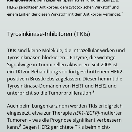
Komponenten
: dem gegen ein spezifisches Tumorantigen (z. B.
HER2) gerichteten Antikörper, dem zytotoxischen Wirkstoff und
7
einem Linker, der diesen Wirkstoff mit dem Antikörper verbindet.
Tyrosinkinase-Inhibitoren (TKIs)
TKIs sind kleine Moleküle, die intrazellulär wirken und
Tyrosinkinasen blockieren – Enzyme, die wichtige
Signalwege in Tumorzellen aktivieren. Seit 2008 ist
ein TKI zur Behandlung von fortgeschrittenem HER2-
positivem Brustkrebs zugelassen. Dieser hemmt die
Tyrosinkinase-Domänen von HER1 und HER2 und
3
unterbricht so die Tumorproliferation.
Auch beim Lungenkarzinom werden TKIs erfolgreich
eingesetzt, etwa zur Therapie
HER1-(EGFR)
-mutierter
Tumoren – was die Prognose signifikant verbessern
8
kann.
Gegen HER2 gerichtete TKIs beim nicht-