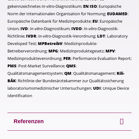
gekennzeichnetes
In-vitro-
Diagnostikum;
EN ISO
: Europäische
Norm der Internationalen Organisation für Normung;
EUDAMED
:
Europäische Datenbank für Medizinprodukte;
EU
: Europäische
Union;
IVD
:
In-vitro-
Diagnostikum;
IVDD
:
In-vitro-
Diagnostik-
Richtlinie;
IVDR
:
In-vitro-
Diagnostik-Verordnung;
LDT
: Laboratory
Developed Test;
MPBetreibV
: Medizinprodukte-
Betreiberverordnung;
MPG
: Medizinproduktegesetz;
MPV
:
Medizinprodukteverordnung;
PER
: Performance Evaluation Report;
PMS
: Post-Market Surveillance;
QMS
:
Qualitätsmanagementsystem;
QM
: Qualitätsmanagement;
Rili-
BÄK
: Richtlinie der Bundesärztekammer zur Qualitätssicherung
laboratoriumsmedizinischer Untersuchungen;
UDI
: Unique Device
Identification
Referenzen