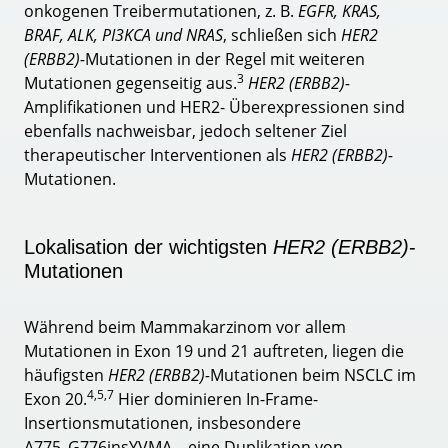
onkogenen Treibermutationen, z. B.
EGFR, KRAS,
BRAF, ALK, PI3KCA und NRAS
, schließen sich
HER2
(ERBB2)-
Mutationen in der Regel mit weiteren
3
Mutationen gegenseitig aus.
HER2 (ERBB2)-
Amplifikationen und HER2- Überexpressionen sind
ebenfalls nachweisbar, jedoch seltener Ziel
therapeutischer Interventionen als
HER2 (ERBB2)-
Mutationen.
Lokalisation der wichtigsten
HER2 (ERBB2)
-
Mutationen
Während beim Mammakarzinom vor allem
Mutationen in Exon 19 und 21 auftreten, liegen die
häufigsten
HER2 (ERBB2)-
Mutationen beim NSCLC im
4,5,7
Exon 20.
Hier dominieren In-Frame-
Insertionsmutationen, insbesondere
A775_G776insYVMA – eine Duplikation von