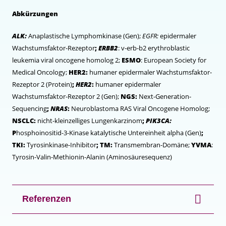
Abkürzungen
ALK:
Anaplastische Lymphomkinase (Gen);
EGFR:
epidermaler
Wachstumsfaktor-Rezeptor
;
ERBB2
: v-erb-b2 erythroblastic
leukemia viral oncogene homolog 2;
ESMO
: European Society for
Medical Oncology;
HER2:
humaner epidermaler Wachstumsfaktor-
Rezeptor 2 (Protein)
;
HER2
:
humaner epidermaler
Wachstumsfaktor-Rezeptor 2 (Gen);
NGS:
Next-Generation-
Sequencing
;
NRAS
:
Neuroblastoma RAS Viral Oncogene Homolog;
NSCLC:
nicht-kleinzelliges Lungenkarzinom
;
PIK3CA:
P
hosphoinositid-3-Kinase katalytische Untereinheit alpha (Gen)
;
TKI:
Tyrosinkinase-Inhibitor
; TM:
Transmembran-Domäne;
YVMA
:
Tyrosin-Valin-Methionin-Alanin (Aminosäuresequenz)
Referenzen