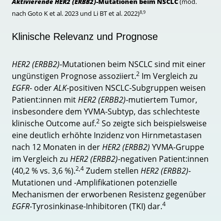
Aktivierende HER2 (ERBB2)
-Mutationen beim NSCLC
(mod.
8,9
nach Goto K et al. 2023 und Li BT et al. 2022)
Klinische Relevanz und Prognose
HER2 (ERBB2)-
Mutationen beim NSCLC sind mit einer
2
ungünstigen Prognose assoziiert.
Im Vergleich zu
EGFR
- oder
ALK
-positiven NSCLC-Subgruppen weisen
Patient:innen mit
HER2 (ERBB2)
-mutiertem Tumor,
insbesondere dem YVMA-Subtyp, das schlechteste
2
klinische Outcome auf.
So zeigte sich beispielsweise
eine deutlich erhöhte Inzidenz von Hirnmetastasen
nach 12 Monaten in der
HER2 (ERBB2)
YVMA-Gruppe
im Vergleich zu
HER2 (ERBB2)
-negativen Patient:innen
2,4
(40,2 % vs. 3,6 %).
Zudem stellen
HER2 (ERBB2)-
Mutationen und -Amplifikationen potenzielle
Mechanismen der erworbenen Resistenz gegenüber
4
EGFR
-Tyrosinkinase-Inhibitoren (TKI) dar.