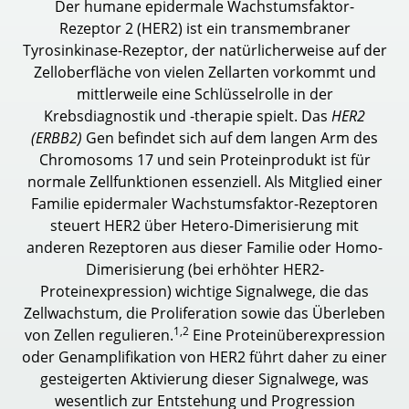
Der humane epidermale Wachstumsfaktor-
Rezeptor 2 (HER2) ist ein transmembraner
Tyrosinkinase-Rezeptor, der natürlicherweise auf der
Zelloberfläche von vielen Zellarten vorkommt und
mittlerweile eine Schlüsselrolle in der
Krebsdiagnostik und -therapie spielt. Das
HER2
(ERBB2)
Gen befindet sich auf dem langen Arm des
Chromosoms 17 und sein Proteinprodukt ist für
normale Zellfunktionen essenziell. Als Mitglied einer
Familie epidermaler Wachstumsfaktor-Rezeptoren
steuert HER2 über Hetero-Dimerisierung mit
anderen Rezeptoren aus dieser Familie oder Homo-
Dimerisierung (bei erhöhter HER2-
Proteinexpression) wichtige Signalwege, die das
Zellwachstum, die Proliferation sowie das Überleben
1,2
von Zellen regulieren.
Eine Proteinüberexpression
oder Genamplifikation von HER2 führt daher zu einer
gesteigerten Aktivierung dieser Signalwege, was
wesentlich zur Entstehung und Progression