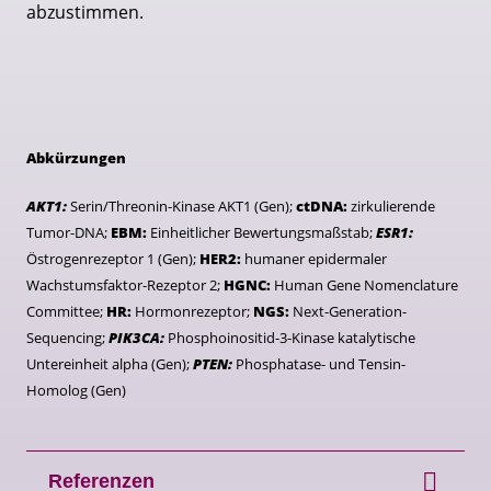
abzustimmen.
Abkürzungen
AKT1:
Serin/Threonin-Kinase AKT1 (Gen);
ctDNA:
zirkulierende
Tumor-DNA;
EBM:
Einheitlicher Bewertungsmaßstab;
ESR1:
Östrogenrezeptor 1 (Gen);
HER2:
humaner epidermaler
Wachstumsfaktor-Rezeptor 2;
HGNC:
Human Gene Nomenclature
Committee;
HR:
Hormonrezeptor;
NGS:
Next-Generation-
Sequencing;
PIK3CA:
Phosphoinositid-3-Kinase katalytische
Untereinheit alpha (Gen);
PTEN:
Phosphatase- und Tensin-
Homolog (Gen)
Referenzen